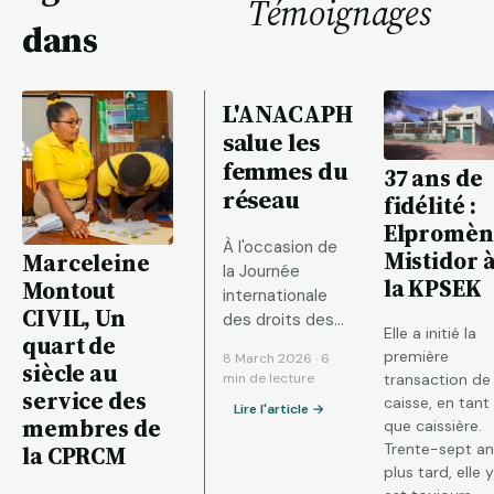
Témoignages
dans
L'ANACAPH
salue les
femmes du
37 ans de
réseau
fidélité :
Elpromèn
À l'occasion de
Mistidor 
Marceleine
la Journée
la KPSEK
Montout
internationale
CIVIL, Un
des droits des
Elle a initié la
quart de
femmes, sept
première
8 March 2026 · 6
siècle au
dirigeantes qui
min de lecture
transaction de 
contribuent à la
service des
caisse, en tant
Lire l'article →
bonne
membres de
que caissière.
gouvernance du
Trente-sept an
la CPRCM
réseau depuis
plus tard, elle y
environ 25 ans