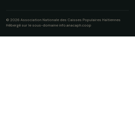
© 2026 Association Nationale des Caisses Populaires Haïtiennes
Hébergé sur le sous-domaine info.anacaph.coop
INFOLETTRE · ANACAP
Suivez la vie des ca
populaires d'Haïti
Analyses, portraits, actualités d
directement dans votre boîte mai
désinscription en un clic.
Adresse email