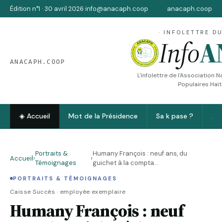
Édition n°1 · 30 avril 2026
·
info@anacaph.coop
anacaph.coop
· INFOLETTRE DU
Info
A
ANACAPH.COOP
L'infolettre de l'Association 
Populaires Haï
◈ Accueil
Mot de la Présidence
Sa k pase ?
Au
Portraits &
Humany François : neuf ans, du
Accueil
›
›
Témoignages
guichet à la compta...
PORTRAITS & TÉMOIGNAGES
Caisse Succès · employée exemplaire
Humany François : neuf