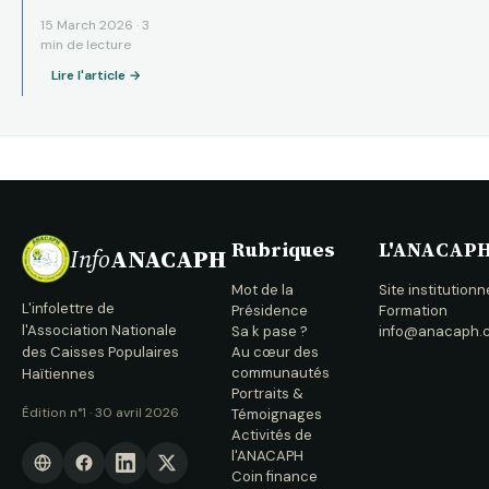
à ce
15 March 2026 · 3
commerçant de
min de lecture
Cavaillon de
Lire l'article →
relancer son
activité et de
régulariser son
prêt.
Rubriques
L'ANACAP
Info
ANACAPH
Mot de la
Site institutionn
L'infolettre de
Présidence
Formation
l'Association Nationale
Sa k pase ?
info@anacaph.
des Caisses Populaires
Au cœur des
communautés
Haïtiennes
Portraits &
Édition n°1 · 30 avril 2026
Témoignages
Activités de
l'ANACAPH
Coin finance