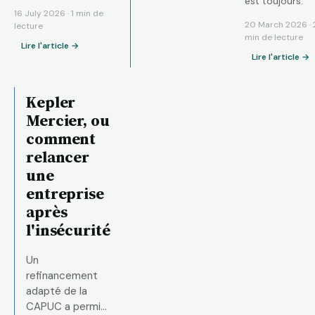
est toujours.
ont été mis à
16 July 2026 · 1 min de
20 March 2026 · 
lecture
l'honneur.
min de lecture
Lire l'article →
Lire l'article →
Kepler
Mercier, ou
comment
relancer
une
entreprise
après
l'insécurité
Un
refinancement
adapté de la
CAPUC a permis