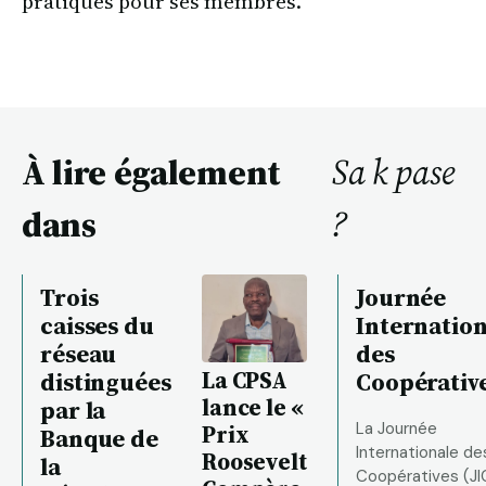
pratiques pour ses membres.
À lire également
Sa k pase
dans
?
Trois
Journée
caisses du
Internation
réseau
des
La CPSA
distinguées
Coopérativ
lance le «
par la
La Journée
Prix
Banque de
Internationale de
Roosevelt
la
Coopératives (JI