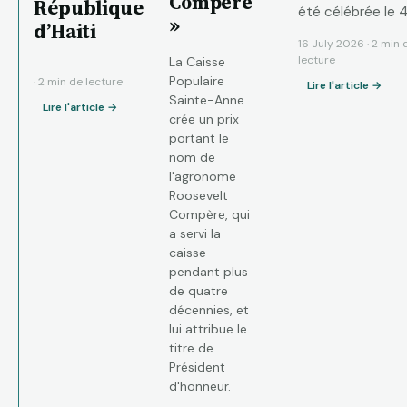
Compère
République
été célébrée le 
»
d’Haiti
juillet 2026 à Ja
16 July 2026 · 2 min 
par les principaux
lecture
La Caisse
acteurs du grand
Populaire
· 2 min de lecture
Lire l'article →
Sainte-Anne
Lire l'article →
crée un prix
portant le
nom de
l'agronome
Roosevelt
Compère, qui
a servi la
caisse
pendant plus
de quatre
décennies, et
lui attribue le
titre de
Président
d'honneur.