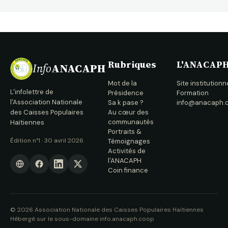
Michèle
Guillaume les
5,6,7 et 12,13,14
mars 2026.
Rubriques
L'ANACAP
Info
ANACAPH
Mot de la
Site institutionn
L'infolettre de
Présidence
Formation
l'Association Nationale
Sa k pase ?
info@anacaph.
des Caisses Populaires
Au cœur des
communautés
Haïtiennes
Portraits &
Édition n°1 · 30 avril 2026
Témoignages
Activités de
l'ANACAPH
Coin finance
© 2026 Association Nationale des Caisses Populaires Haïtiennes
Hébergé sur le sous-domaine info.anacaph.coop