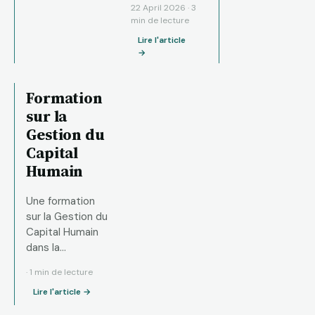
22 April 2026 · 3
min de lecture
Lire l'article
→
Formation
sur la
Gestion du
Capital
Humain
Une formation
sur la Gestion du
Capital Humain
dans la
performance des
· 1 min de lecture
caisses
Lire l'article →
populaires a été
animée par Mme