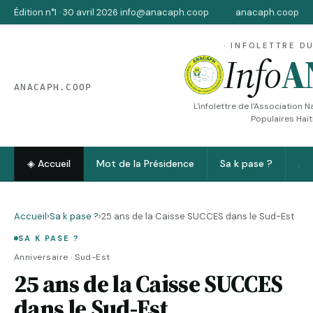
Édition n°1 · 30 avril 2026
·
info@anacaph.coop
anacaph.coop
· INFOLETTRE DU
Info
A
ANACAPH.COOP
L'infolettre de l'Association 
Populaires Haï
◈ Accueil
Mot de la Présidence
Sa k pase ?
Au
Accueil
›
Sa k pase ?
›
25 ans de la Caisse SUCCES dans le Sud-Est
SA K PASE ?
Anniversaire · Sud-Est
25 ans de la Caisse SUCCES
dans le Sud-Est